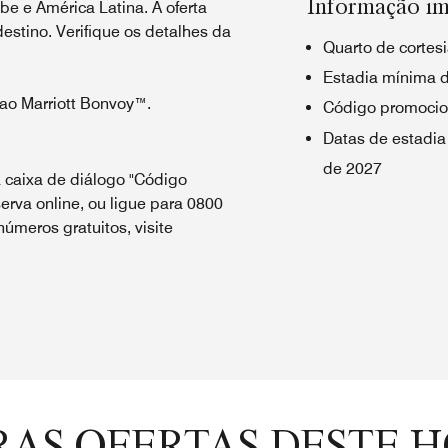
Informação im
be e América Latina. A oferta
estino. Verifique os detalhes da
Quarto de cortes
Estadia mínima d
ao Marriott Bonvoy™.
Código promocio
Datas de estadia
de 2027
 caixa de diálogo "Código
erva online, ou ligue para 0800
úmeros gratuitos, visite
AS OFERTAS DESTE 