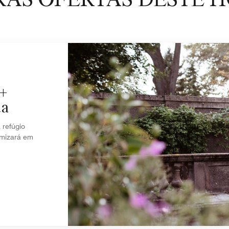
5+
da
refúgio
omizará em