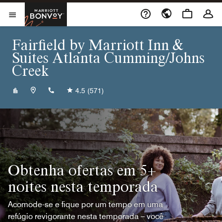
Skip to Content
Marriott Bonvoy
Abrir menu
Fairfield by Marriott Inn &
Suites Atlanta Cumming/Johns
Creek
+16782082626
4.5
(571)
Obtenha ofertas em 5+
noites nesta temporada
Acomode-se e fique por um tempo em uma
refúgio revigorante nesta temporada – você