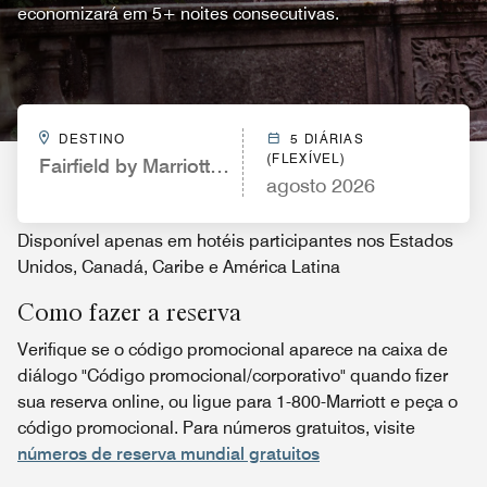
economizará em 5+ noites consecutivas.
DESTINO
5 DIÁRIAS
(FLEXÍVEL)
Fairfield by Marriott Inn & Suites Atlanta Cummin
agosto 2026
Disponível apenas em hotéis participantes nos Estados
Unidos, Canadá, Caribe e América Latina
Como fazer a reserva
Verifique se o código promocional aparece na caixa de
diálogo "Código promocional/corporativo" quando fizer
sua reserva online, ou ligue para 1-800-Marriott e peça o
código promocional. Para números gratuitos, visite
números de reserva mundial gratuitos