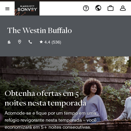
Skip to Content
Marriott Bonvoy
Abrir menu
The Westin Buffalo
+17168549000
4.4
(536)
Obtenha ofertas em 5+
noites nesta temporada
Acomode-se e fique por um tempo em uma
refúgio revigorante nesta temporada – você
economizará em 5+ noites consecutivas.