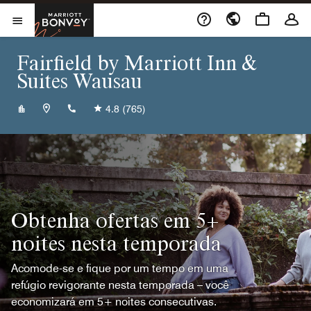
Skip to Content
Marriott Bonvoy
Abrir menu
Fairfield by Marriott Inn &
Suites Wausau
+17152418400
4.8
(765)
Obtenha ofertas em 5+
noites nesta temporada
Acomode-se e fique por um tempo em uma
refúgio revigorante nesta temporada – você
economizará em 5+ noites consecutivas.