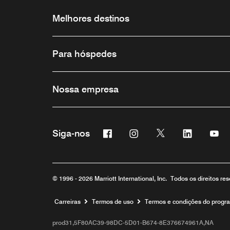
Melhores destinos
Para hóspedes
Nossa empresa
Facebook
Instagram
Twitter
Linkedin
Yo
Siga-nos
© 1996 - 2026 Marriott International, Inc. Todos os direitos r
Carreiras
Termos de uso
Termos e condições do progr
prod31,5F80AC39-98DC-5D01-B674-8E376674961A,NA