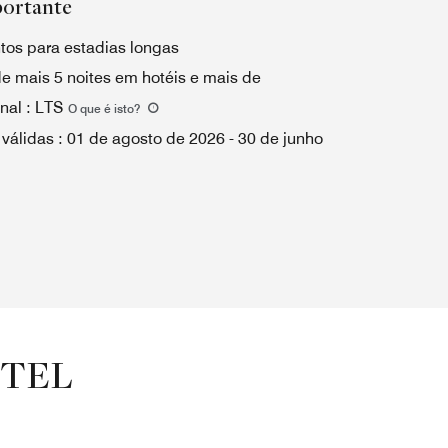
portante
tos para estadias longas
e mais 5 noites em hotéis e mais de
nal
:
LTS
O que é isto
?
 válidas
:
01 de agosto de 2026
-
30 de junho
OTEL