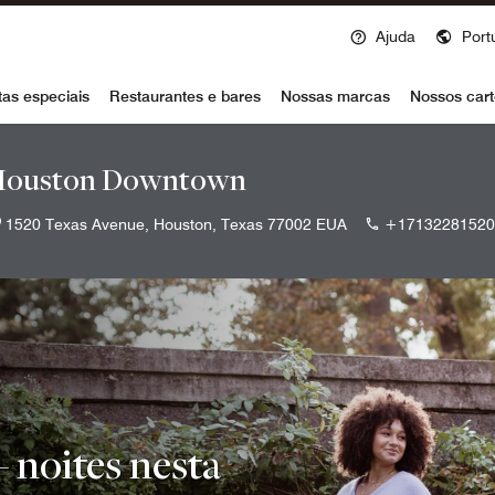
Ajuda
Port
voy
tas especiais
Restaurantes e bares
Nossas marcas
Nossos cart
Houston Downtown
1520 Texas Avenue, Houston, Texas 77002 EUA
+17132281520
 noites nesta