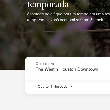
temporada
Acomode-se e fique por um tempo em uma refú
temporada – você economizará em 5+ noites c
PARA ONDE VOCÊ QUER IR?
DESTINO
.
1 Quarto, 1 Hóspede