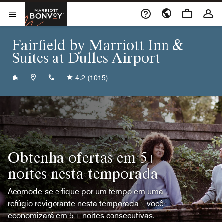
Skip to Content
Marriott Bonvoy
Abrir menu
Fairfield by Marriott Inn &
Suites at Dulles Airport
+17034355300
4.2
(1015)
Obtenha ofertas em 5+
noites nesta temporada
Acomode-se e fique por um tempo em uma
refúgio revigorante nesta temporada – você
economizará em 5+ noites consecutivas.