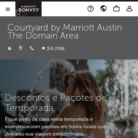
Skip to Content
Marriott Bonvoy
Abrir menu
Courtyard by Marriott Austin
The Domain Area
+15125028100
3.6
(109)
Descontos e Pacotes de
Temporada
Fique perto de casa nesta temporada e
economize com pacotes em hotéis locais que
deixarão sua viagem extraordinária.