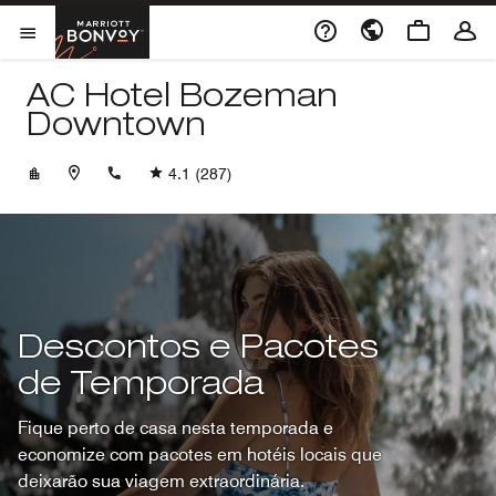
Skip to Content
Marriott Bonvoy
Abrir menu
AC Hotel Bozeman
Downtown
+14066021072
4.1
(287)
Descontos e Pacotes
de Temporada
Fique perto de casa nesta temporada e
economize com pacotes em hotéis locais que
deixarão sua viagem extraordinária.