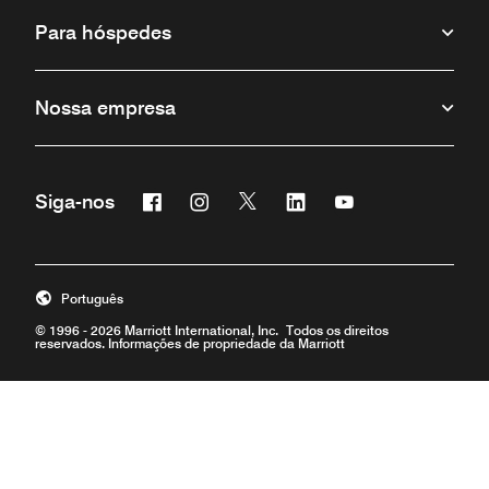
Para hóspedes
Nossa empresa
Facebook
Instagram
Twitter
Linkedin
Youtube
Siga-nos
Português
© 1996 - 2026 Marriott International, Inc. Todos os direitos
reservados. Informações de propriedade da Marriott
Carreiras
Termos de uso
Termos e condições do programa
Central de Privacidade
Acessibilidade digital
Mapa do site
Ajuda
prod31,878699DB-57B4-5D31-B1BD-926550C4D79D,NA