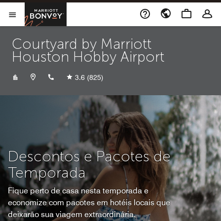
Skip to Content
Marriott Bonvoy
Abrir menu
Courtyard by Marriott
Houston Hobby Airport
+17139101700
3.6
(825)
Descontos e Pacotes de
Temporada
Fique perto de casa nesta temporada e
economize com pacotes em hotéis locais que
deixarão sua viagem extraordinária.