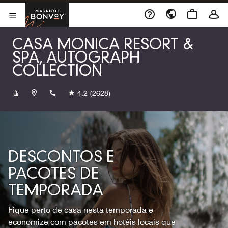
Skip to Content
Marriott Bonvoy
Abrir menu
CASA MONICA RESORT &
SPA, AUTOGRAPH
COLLECTION
+19048271888
4.2
(2628)
DESCONTOS E
PACOTES DE
TEMPORADA
Fique perto de casa nesta temporada e
economize com pacotes em hotéis locais que