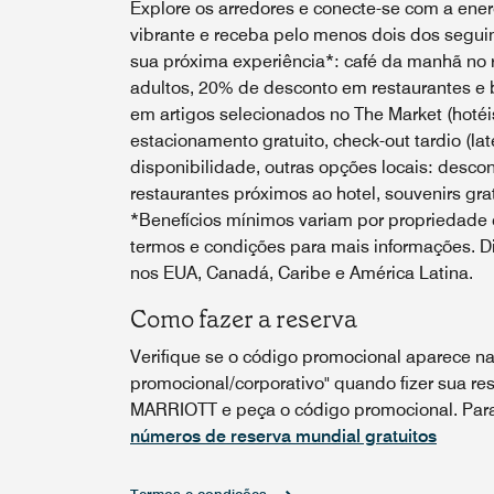
Explore os arredores e conecte-se com a energ
vibrante e receba pelo menos dois dos seguin
sua próxima experiência*: café da manhã no r
adultos, 20% de desconto em restaurantes e 
em artigos selecionados no The Market (hotéis
estacionamento gratuito, check-out tardio (lat
disponibilidade, outras opções locais: desco
restaurantes próximos ao hotel, souvenirs grat
*Benefícios mínimos variam por propriedade e
termos e condições para mais informações. Di
nos EUA, Canadá, Caribe e América Latina.
Como fazer a reserva
Verifique se o código promocional aparece na
promocional/corporativo" quando fizer sua res
MARRIOTT e peça o código promocional. Para 
números de reserva mundial gratuitos