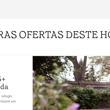
RAS OFERTAS DESTE H
5+
ada
refúgio
omizará em