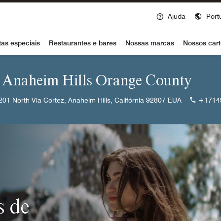
Ajuda
Port
voy
tas especiais
Restaurantes e bares
Nossas marcas
Nossos cart
n Anaheim Hills Orange County
201 North Via Cortez, Anaheim Hills, Califórnia 92807 EUA
+1714
s de