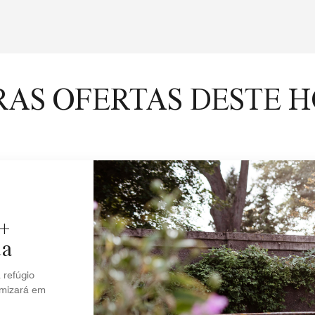
AS OFERTAS DESTE 
5+
da
refúgio
omizará em