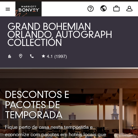
Skip to Content
Marriott Bonvoy
Abrir menu
GRAND BOHEMIAN
ORLANDO, AUTOGRAPH
COLLECTION
+14073139000
4.1
(1997)
DESCONTOS E
PACOTES DE
TEMPORADA
Fique perto de casa nesta temporada e
economize com pacotes em hotéis locais que