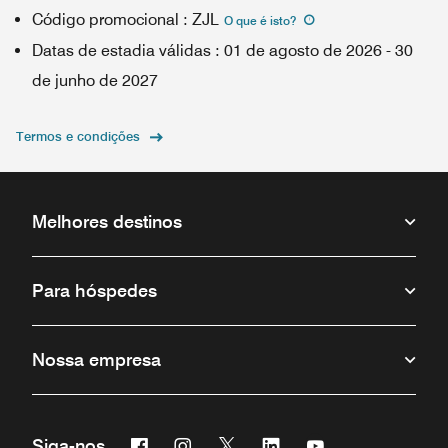
Código promocional
:
ZJL
O que é isto
?
Datas de estadia válidas
:
01 de agosto de 2026
-
30
de junho de 2027
Termos e condições
Melhores destinos
Para hóspedes
Nossa empresa
Facebook
Instagram
Twitter
Linkedin
Youtube
Siga-nos