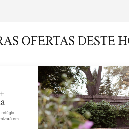
AS OFERTAS DESTE 
5+
da
refúgio
omizará em