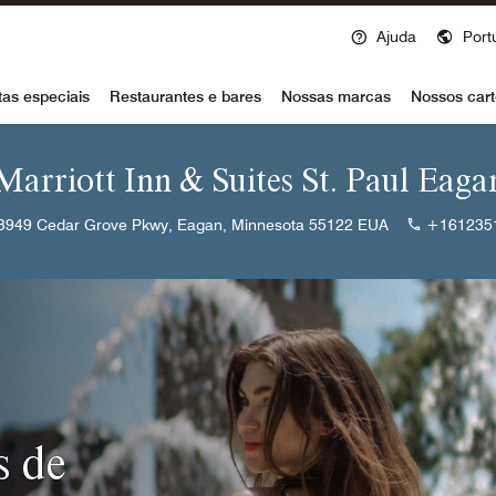
Ajuda
Port
voy
tas especiais
Restaurantes e bares
Nossas marcas
Nossos cart
 Marriott Inn & Suites St. Paul Eaga
3949 Cedar Grove Pkwy, Eagan, Minnesota 55122 EUA
+161235
s de