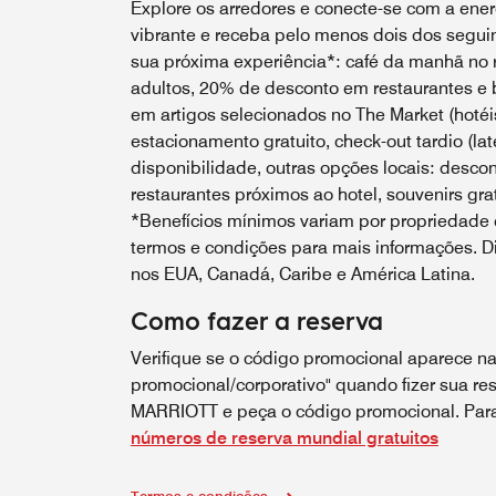
Explore os arredores e conecte-se com a energ
vibrante e receba pelo menos dois dos seguin
sua próxima experiência*: café da manhã no r
adultos, 20% de desconto em restaurantes e 
em artigos selecionados no The Market (hotéis
estacionamento gratuito, check-out tardio (lat
disponibilidade, outras opções locais: desco
restaurantes próximos ao hotel, souvenirs grat
*Benefícios mínimos variam por propriedade e
termos e condições para mais informações. Di
nos EUA, Canadá, Caribe e América Latina.
Como fazer a reserva
Verifique se o código promocional aparece na
promocional/corporativo" quando fizer sua res
MARRIOTT e peça o código promocional. Para 
números de reserva mundial gratuitos