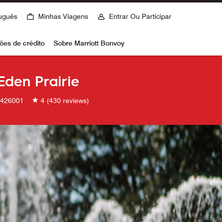
uguês
Minhas Viagens
Entrar Ou Participar
ões de crédito
Sobre Marriott Bonvoy
Eden Prairie
426001
4
(430 reviews)