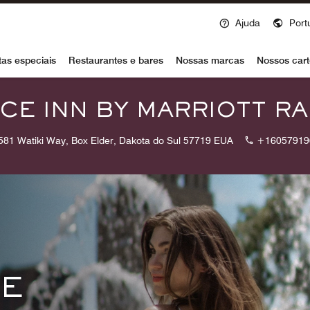
Ajuda
Port
voy
tas especiais
Restaurantes e bares
Nossas marcas
Nossos cart
CE INN BY MARRIOTT RA
581 Watiki Way, Box Elder, Dakota do Sul 57719 EUA
+16057919
 E