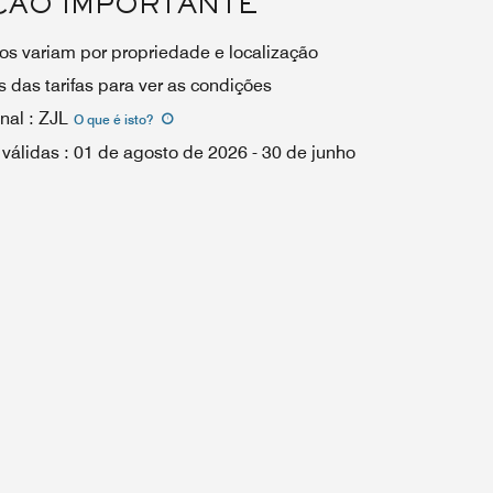
ÇÃO IMPORTANTE
os variam por propriedade e localização
 das tarifas para ver as condições
nal
:
ZJL
O que é isto
?
 válidas
:
01 de agosto de 2026
-
30 de junho