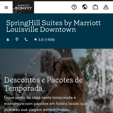
Skip to Content
Marriott Bonvoy
Abrir menu
SpringHill Suites by Marriott
Louisville Downtown
+15025697373
3.9
(1459)
Descontos e Pacotes de
Temporada
Fique perto de casa nesta temporada e
economize com pacotes em hotéis locais que
deixarão sua viagem extraordinária.