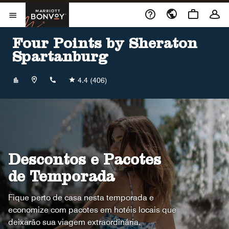
Skip to Content
Marriott Bonvoy
Abrir menu
Four Points by Sheraton
Spartanburg
+18647074700
4.4
(406)
Descontos e Pacotes
de Temporada
Fique perto de casa nesta temporada e
economize com pacotes em hotéis locais que
deixarão sua viagem extraordinária.