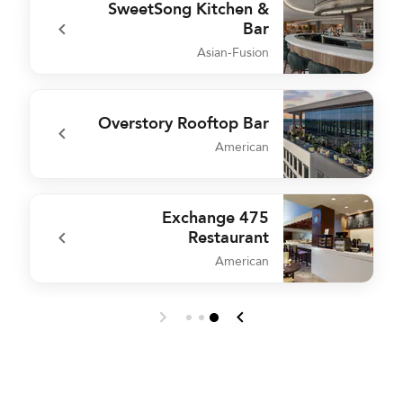
SweetSong Kitchen &
Bar
Asian-Fusion
r
undefined SweetSong Kitchen & Bar
Overstory Rooftop Bar
American
h
undefined Overstory Rooftop Bar
Exchange 475
Restaurant
American
n
undefined Exchange 475 Restaurant