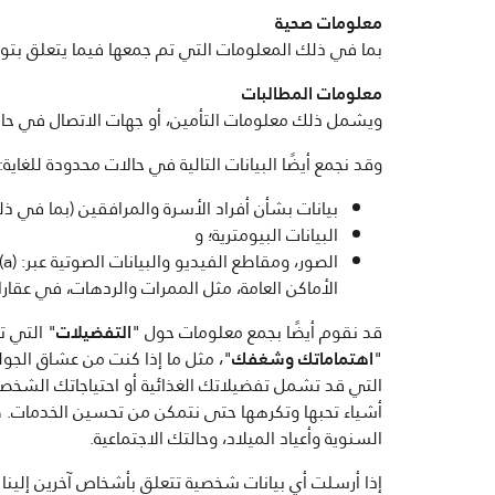
معلومات صحية
بما في ذلك المعلومات التي تم جمعها فيما يتعلق بتوف
معلومات المطالبات
ويشمل ذلك معلومات التأمين، أو جهات الاتصال في حالا
وقد نجمع أيضًا البيانات التالية في حالات محدودة للغاية:
بيانات بشأن أفراد الأسرة والمرافقين (بما في ذلك
البيانات البيومترية؛ و
الأماكن العامة، مثل الممرات والردهات، في عقاراتنا؛ و(c) الكاميرات المحمولة على الجسم والتي يحملها موظفو منع الخسائر وغيرهم من أفر
قد نقوم أيضًا بجمع معلومات حول "
التفضيلات
" التي ت
"
اهتماماتك وشغفك
"، مثل ما إذا كنت من عشاق الجول
التي قد تشمل تفضيلاتك الغذائية أو احتياجاتك الشخص
أشياء تحبها وتكرهها حتى نتمكن من تحسين الخدمات. كم
السنوية وأعياد الميلاد، وحالتك الاجتماعية.
إذا أرسلت أي بيانات شخصية تتعلق بأشخاص آخرين إلينا