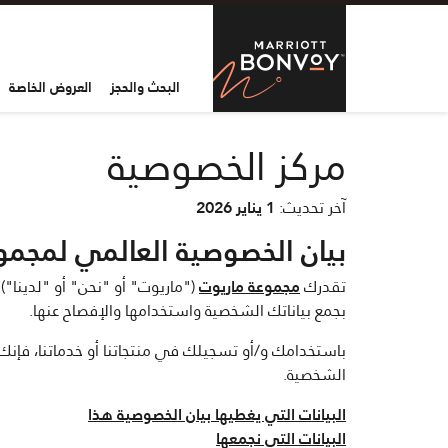
Skip to Content
rriott Bonvoy
البحث والحجز
العروض الخاصة
مركز الخصوصية
آخر تحديث:
1 يناير 2026
بيان الخصوصية العالمي لمجمو
تقدرك
مجموعة ماريوت
("ماريوت" أو "نحن" أو "لدينا"
بجمع بياناتك الشخصية واستخدامها والإفصاح عنها.
باستخدامك و/أو تسجيلك في منتجاتنا أو خدماتنا، فإنك
الشخصية.
البيانات التي يغطيها بيان الخصوصية هذا
البيانات التي نجمعها