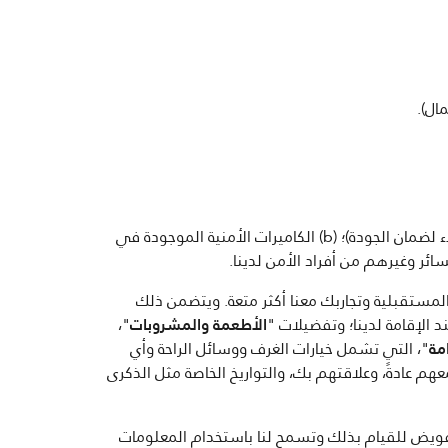
ال).
الصور، ومقاطع الفيديو والبيانات الصوتية عبر: (a) تسجيلات صوتك (على سبيل المثال عندما نسجل مكالمات خدمة العملاء لضمان الجودة)؛ (b) الكاميرات الأمنية الموجودة في
 والمستقبلية وتجاربك معنا أكثر متعة. ويتضمن ذلك
 الإقامة لدينا؛ وتفضيلات "
الأطعمة والمشروبات
"،
مة
"، التي تشمل خيارات الغرف ووسائل الراحة وأي
 عادةً، وعلاقتهم بك، والتواريخ الخاصة مثل الذكرى
 تفويض للقيام بذلك وتسمح لنا باستخدام المعلومات