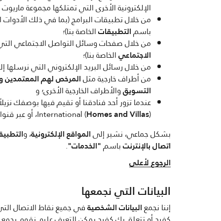
الإلكترونية الأخرى التي تمتلكها مجموعة ماريوت 
من خلال تطبيقات البرامج (بما في ذلك الأدوات ال
باسم
التطبيقات
الخاصة بنا)؛
من خلال صفحات وسائل التواصل الاجتماعي التي 
الاجتماعي
الخاصة بنا)؛
من خلال رسائل البريد الإلكتروني التي نرسلها إل
من أطراف خارجية مثل
المرخص لهم المعتمدين وشر
التسويق
والأطراف الخارجية الأخرى؛ و
)، أو عبر قنوات التعامل غير المتصلة بالإنترنت (يشار إليها مجتمعة باسم
Homes and Villas
International (
بشكل جماعي، نشير إلى
المواقع الإلكترونية
، و
التطبيق
اتصال بالإنترنت
باسم
"الخدمات"
.
الرجوع لأعلى
البيانات التي نجمعها
إننا نجمع
البيانات الشخصية
في جميع نقاط الاتصال التي 
كفرد أو تتعلق بك كفرد يمكن التعرف عليه. نقوم بجمع وم