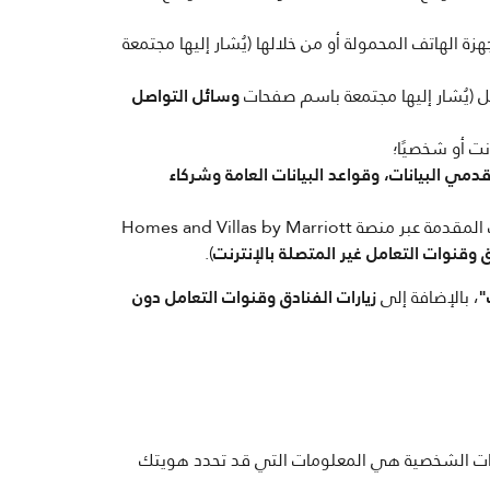
 الهاتف المحمولة أو من خلالها (يُشار إليها مجتمعة
ل (يُشار إليها مجتمعة باسم صفحات
وسائل التواصل
نت أو شخصيًا؛
دمي البيانات، وقواعد البيانات العامة وشركاء
عندما تزور أحد فنادقنا أو تقيم فيها بوصفك نزيلاً، أو تستخدم خدماتنا (مثل النوادي الصحية)، أو في أحد المنازل والفيلات المقدمة عبر منصة Homes and Villas by Marriott
ق وقنوات التعامل غير المتصلة بالإنترنت
).
"
، بالإضافة إلى
زيارات الفنادق وقنوات التعامل دون
يانات الشخصية هي المعلومات التي قد تحدد هويتك