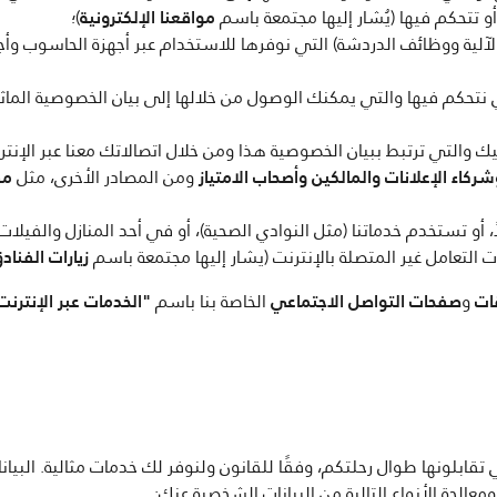
أو تتحكم فيها (يُشار إليها مجتمعة باسم
مواقعنا الإلكترونية
)؛
آلية ووظائف الدردشة) التي نوفرها للاستخدام عبر أجهزة الحاسوب وأجهزة
نتحكم فيها والتي يمكنك الوصول من خلالها إلى بيان الخصوصية الماث
يك والتي ترتبط ببيان الخصوصية هذا ومن خلال اتصالاتك معنا عبر الإنتر
كاء الإعلانات والمالكين وأصحاب الامتياز
ومن المصادر الأخرى، مثل
مق
زيارات الفناد
ات
و
صفحات التواصل الاجتماعي
الخاصة بنا باسم
"الخدمات عبر الإنترنت
تقابلونها طوال رحلتكم، وفقًا للقانون ولنوفر لك خدمات مثالية. الب
عالجة الأنواع التالية من البيانات الشخصية عنك: