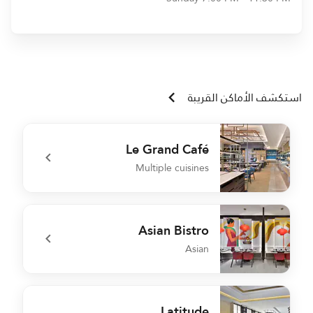
استكشف الأماكن القريبة
Le Grand Café
Multiple cuisines
4
undefined Le Grand Café
Asian Bistro
Asian
ì
undefined Asian Bistro
Latitude