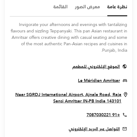
نظرة عامة
معرض الصور
القائمة
Invigorate your afternoons and evenings with tantalizing
flavours and sizzling Teppanyaki. This pan Asian restaurant in
Amritsar offers creative dining with casual seating and some
of the most authentic Pan-Asian recipes and cuisines in
Punjab, India.
Opens In New Window
الموقع الإلكتروني للمطعم
Opens In New Window
Le Méridien Amritsar
Near SGRDJ International Airport, Ajnala Road, Raja
Opens In New Window
Sansi
Amritsar
IN-PB
India
143101
+91 7087030221
التواصل عبر البريد الإلكتروني