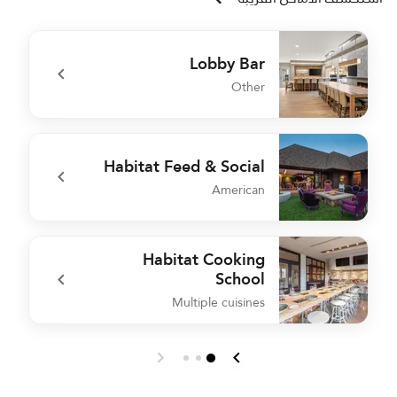
Lobby Bar
Other
g
undefined Lobby Bar
Habitat Feed & Social
American
d
undefined Habitat Feed & Social
Habitat Cooking
School
Multiple cuisines
e
undefined Habitat Cooking School