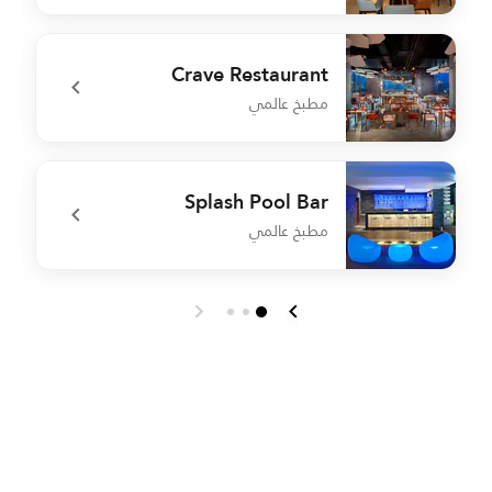
r
undefined Bistro M
Crave Restaurant
مطبخ عالمي
e
undefined Crave Restaurant
Splash Pool Bar
مطبخ عالمي
é
undefined Splash Pool Bar