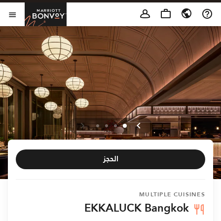
Skip to Content
t Bonvoy
فتح 
الحجز
MULTIPLE CUISINES
EKKALUCK Bangkok