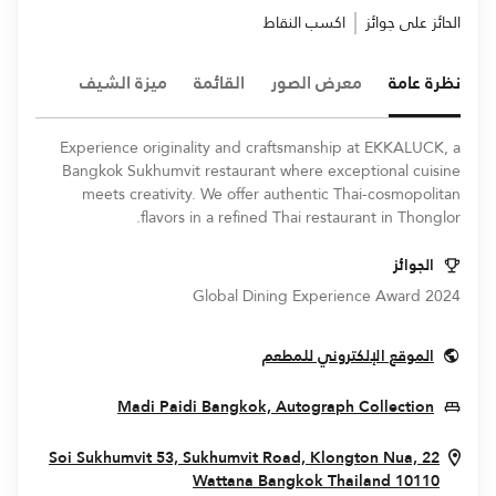
الحائز على جوائز
اكسب النقاط
نظرة عامة
معرض الصور
القائمة
ميزة الشيف
Experience originality and craftsmanship at EKKALUCK, a
Bangkok Sukhumvit restaurant where exceptional cuisine
meets creativity. We offer authentic Thai-cosmopolitan
flavors in a refined Thai restaurant in Thonglor.
الجوائز
Global Dining Experience Award 2024
Opens In New Window
الموقع الإلكتروني للمطعم
n New Window
Madi Paidi Bangkok, Autograph Collection
22 Soi Sukhumvit 53, Sukhumvit Road, Klongton Nua,
Opens In New Window
Wattana
Bangkok
Thailand
10110