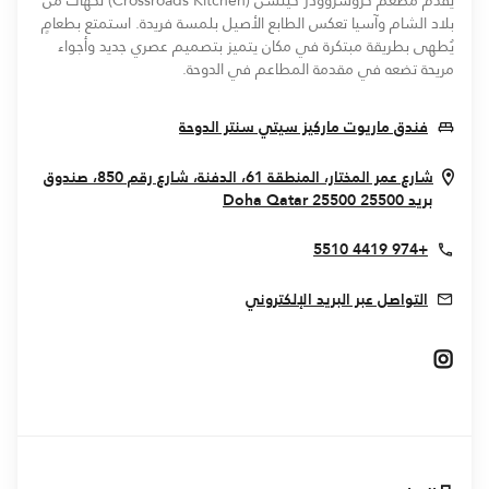
يقدم مطعم كروسروودز كيتشن (Crossroads Kitchen) نكهات من
بلاد الشام وآسيا تعكس الطابع الأصيل بلمسة فريدة. استمتع بطعامٍ
يُطهى بطريقة مبتكرة في مكان يتميز بتصميم عصري جديد وأجواء
مريحة تضعه في مقدمة المطاعم في الدوحة.
Opens In New Window
فندق ماريوت ماركيز سيتي سنتر الدوحة
شارع عمر المختار، المنطقة 61، الدفنة، شارع رقم 850، صندوق
Opens In New Window
بريد 25500
25500
Qatar
Doha
+974 4419 5510
التواصل عبر البريد الإلكتروني
Opens In New Window