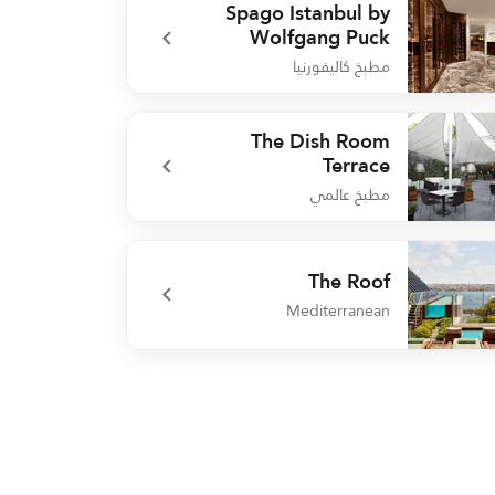
Spago Istanbul by
Wolfgang Puck
مطبخ كاليفورنيا
undefined Spago Istanbul by Wolfgang P
The Dish Room
Terrace
مطبخ عالمي
undefined The Dish Room Terr
The Roof
Mediterranean
undefined The R