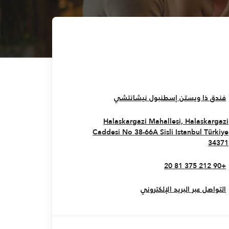
Opens In New Window
فندق ذا ويستن إسطنبول نيشانتشي
Halaskargazi Mahallesi, Halaskargazi
Caddesi No 38-66A Sisli
Istanbul
Türkiye
Opens In New Window
34371
+90 212 375 81 20
التواصل عبر البريد الإلكتروني