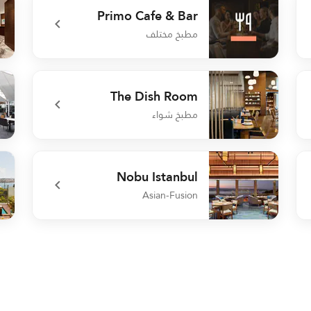
Primo Cafe & Bar
مطبخ مختلف
uck
undefined Primo Cafe & Bar
The Dish Room
مطبخ شواء
ace
undefined The Dish Room
Nobu Istanbul
Asian-Fusion
oof
undefined Nobu Istanbul