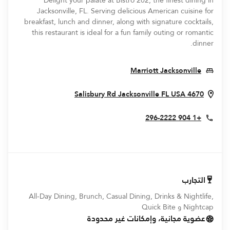
Delight your palate at Bistro 202, the finest dining in
Jacksonville, FL. Serving delicious American cuisine for
breakfast, lunch and dinner, along with signature cocktails,
this restaurant is ideal for a fun family outing or romantic
dinner.
Opens In New Window
Marriott Jacksonville
ens In New Window
Jacksonville
FL
USA
4670 Salisbury Rd
+1 904 296-2222
التجارب
All-Day Dining, Brunch, Casual Dining, Drinks & Nightlife,
Nightcap و Quick Bite
عضوية مجانية، وإمكانات غير محدودة