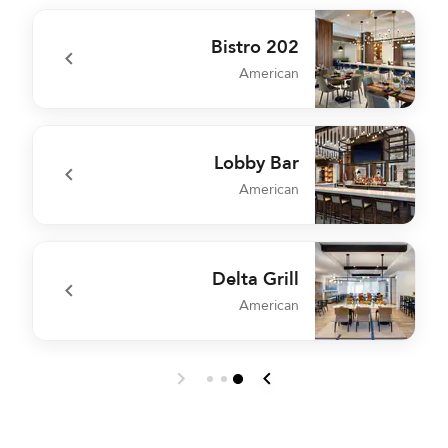
Bistro 202
American
r
undefined Bistro 202
Lobby Bar
American
l
undefined Lobby Bar
Delta Grill
American
s
undefined Delta Grill