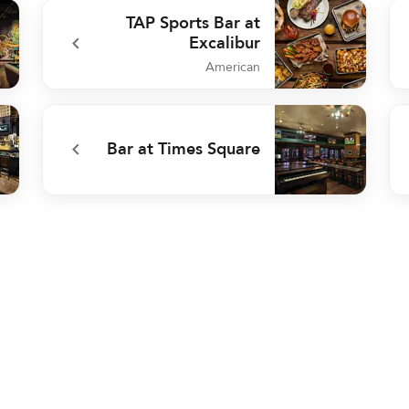
Tea
undefined re:fuel by Aloft(SM)
TAP Sports Bar at
Excalibur
American
 Up
undefined TAP Sports Bar at Excalibur
Bar at Times Square
Bar
undefined Bar at Times Square