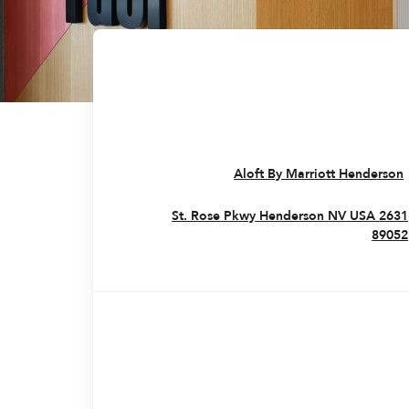
Opens In New Window
Aloft By Marriott Henderson
Henderson
NV
USA
2631 St. Rose Pkwy
Opens In New Window
89052