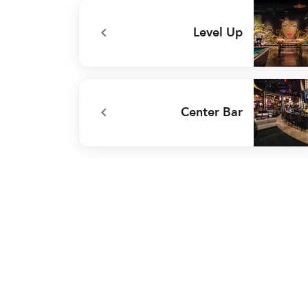
undefined 3940 Coffee and 
Level Up
undefined Level
Center Bar
undefined Center 