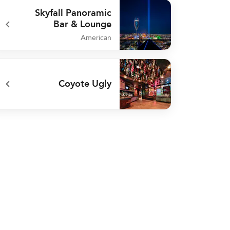
undefined WXYZ Bar
Skyfall Panoramic
Bar & Lounge
American
undefined Skyfall Panoramic Bar & Lounge
Coyote Ugly
undefined Coyote Ugly