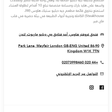
استمتع بحديقة جيه دبليو الخاصة بنا، وهي واحة مدينة تتميز بإطلالات
واسعة على هايد بارك ومساحة مخصصة تبلغ 10 أقدام لطاولة العشاء.
استمتع بتذوق قائمة مطعم جيه دبليو ستيك هاوس (JW
Steakhouse) الكاملة وتجربة أجواء الطبيعة في بيئة حضرية في قلب
ماي فير.
ew Window
فندق غروفنر هاوس، أحد فنادق جي دبليو ماريوت، لندن
London
GB-ENG
United
86-90 Park Lane, Mayfair
Opens In New Window
Kingdom
W1K 7TN
+44 020 02073998460
التواصل عبر البريد الإلكتروني
Opens In New Window
Opens In New Window