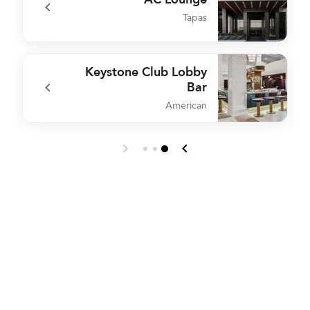
Tapas
r
undefined AC Lounge
Keystone Club Lobby
Bar
American
k
undefined Keystone Club Lobby Bar