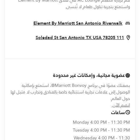
قم بزيارة مطعم AC Lounge في فندق Element by Marriott
واستمتع بتجربة تناول طعام لا تُنسى.
In New Window
Element By Marriott San Antonio Riverwalk
In New Window
San Antonio
TX
USA
78205
111 Soledad St
عضوية مجانية، وإمكانات غير محدودة
بصفتك عضوًا في برنامج Marriott Bonvoy®، استمتع بإمكانية
الوصول إلى علامات تجارية استثنائية خاصة بالفنادق وتجارب لا مثيل لها
حول العالم.
opens in new window
انضم الآن.
ساعات
Monday
4:00 PM - 11:30 PM
Tuesday
4:00 PM - 11:30 PM
Wednesday
4:00 PM - 11:30