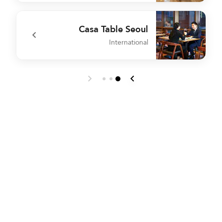
h
undefined MoMo Bar
Casa Table Seoul
International
M
undefined Casa Table Seoul