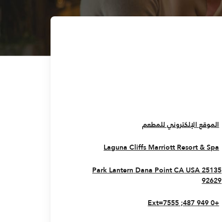
Opens In New Window
الموقع الإلكتروني للمطعم
Opens In New Window
Laguna Cliffs Marriott Resort & Spa
Dana Point
CA
USA
25135 Park Lantern
Opens In New Window
92629
+0 949 487; Ext=7555