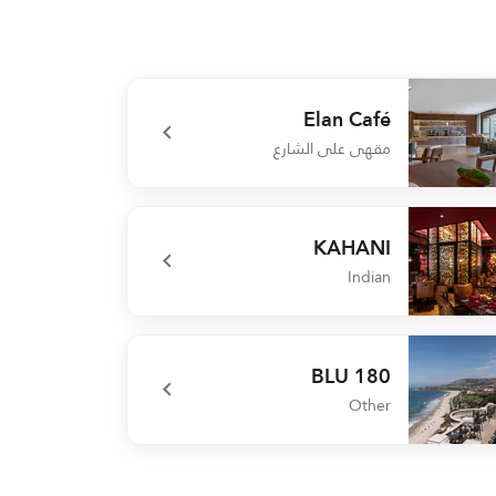
Elan Café
مقهى على الشارع
undefined Elan 
KAHANI
Indian
undefined KAH
180 BLU
Other
undefined 180 