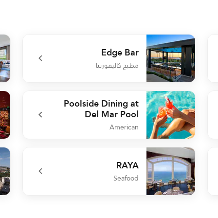
Edge Bar
مطبخ كاليفورنيا
Café
undefined Edge Bar
Poolside Dining at
Del Mar Pool
American
ANI
undefined Poolside Dining at Del Mar Pool
RAYA
Seafood
BLU
undefined RAYA