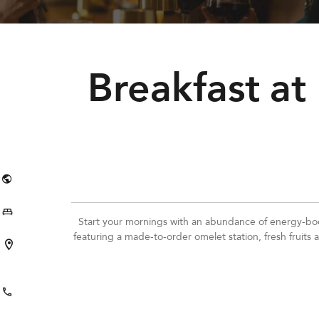
Breakfast at
Start your mornings with an abundance of energy-boost
featuring a made-to-order omelet station, fresh fruits 