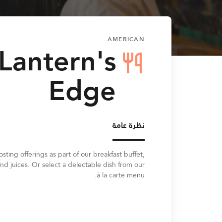
AMERICAN
 Lantern's
Edge
نظرة عامة
ing offerings as part of our breakfast buffet,
and juices. Or select a delectable dish from our
à la carte menu.