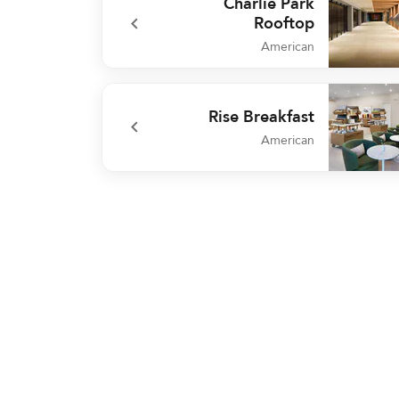
Charlie Park
Rooftop
American
undefined Charlie Park Roo
Rise Breakfast
American
undefined Rise Break