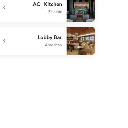
AC | Kitchen
Eclectic
undefined AC | Kitchen
Lobby Bar
American
undefined Lobby Bar