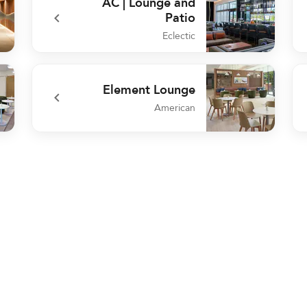
AC | Lounge and
Patio
Eclectic
ftop
undefined AC | Lounge and Patio
Element Lounge
American
fast
undefined Element Lounge