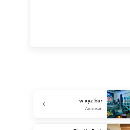
w xyz bar
American
undefined w xyz