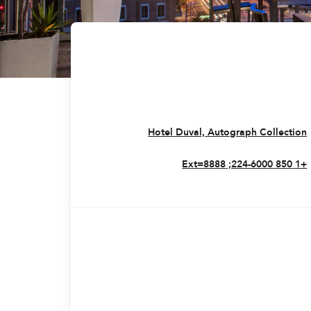
Opens In New Window
Hotel Duval, Autograph Collection
+1 850 224-6000; Ext=8888