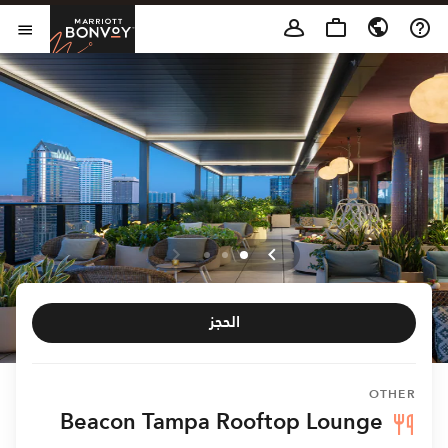
Skip to Content
t Bonvoy
فتح 
الحجز
OTHER
Beacon Tampa Rooftop Lounge