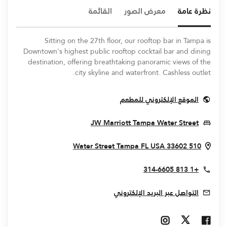
نظرة عامة
معرض الصور
القائمة
Sitting on the 27th floor, our rooftop bar in Tampa is
Downtown's highest public rooftop cocktail bar and dining
destination, offering breathtaking panoramic views of the
city skyline and waterfront. Cashless outlet.
Opens In New Window
الموقع الإلكتروني للمطعم
Opens In New Window
JW Marriott Tampa Water Street
ens In New Window
Tampa
FL
USA
33602
510 Water Street
+1 813 314-6605
التواصل عبر البريد الإلكتروني
Opens In New Window
Opens In New Window
Opens In New Window