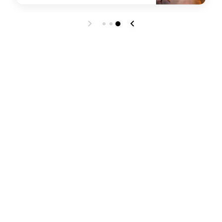
e
undefined RE:fuel