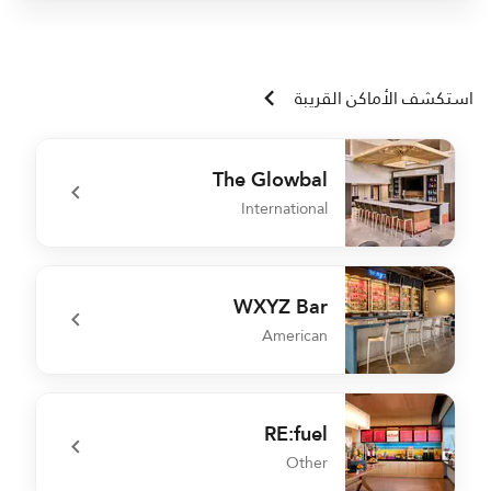
استكشف الأماكن القريبة
The Glowbal
International
l
undefined The Glowbal
WXYZ Bar
American
e
undefined WXYZ Bar
RE:fuel
Other