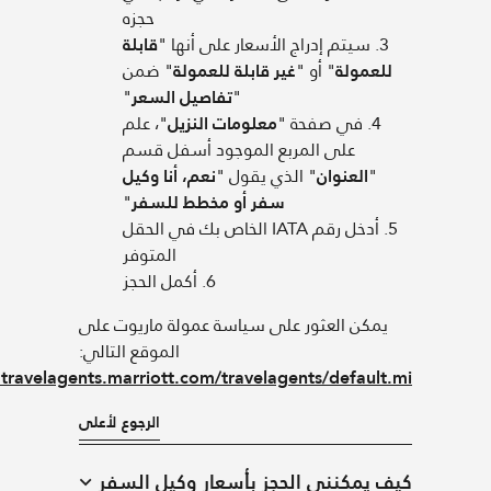
حجزه
لأسعار على أنها "
قابلة
لعمولة
" أو "
غير قابلة للعمولة
" ضمن
"
تفاصيل السعر
"
4. في صفحة "
معلومات النزيل
"، علم
على المربع الموجود أسفل قسم
"
العنوان
" الذي يقول "
نعم، أنا وكيل
سفر أو مخطط للسفر
"
5. أدخل رقم IATA الخاص بك في الحقل
المتوفر
6. أكمل الحجز
مكن العثور على سياسة عمولة ماريوت على
الموقع التالي:
https://www.travelagents.marriott.com/travelagents/defaul
الرجوع لأعلى
 يمكنني الحجز بأسعار وكيل السفر