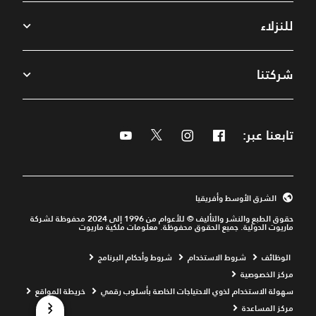
للنزلاء
شركتنا
تابعنا عبر:
Facebook
Instagram
Twitter
Youtube
الشرق الأوسط وأفريقيا
حقوق الطبع والنشر والتأليف © للأعوام من 1996 إلى 2024 محفوظة لشركة
ماريوت الدولية. جميع الحقوق محفوظة. معلومات ملكية ماريوت
ns a new window
Opens a new window
Opens a new window
الوظائف
شروط الاستخدام
شروط وأحكام البرنامج
Opens a new window
مركز الخصوصية
ns a new window
سهولة الاستخدام لذوي الاحتياجات الخاصة بأسلوب رقمي
خريطة المواقع
Opens a new window
Opens a new window
مركز المساعدة