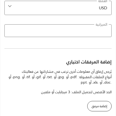
العملة
الميزانية
إضافة المرفقات اختياري
يُرجى إرفاق أي معلومات أخرى ترغب في مشاركتها عن فعاليتك
أنواع الملفات المقبولة: .pdf، أو .jpg، أو .txt، أو .gif، أو .tif، أو .png، أو
.doc، أو .xls، أو .ppt
الحد الأقصى لتحميل الملف: 3 ميجابايت أو ملفين
إضافة مرفق