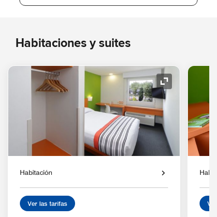
Habitaciones y suites
Icono de expan
Habitación
Habit
Ver las tarifas
Ver