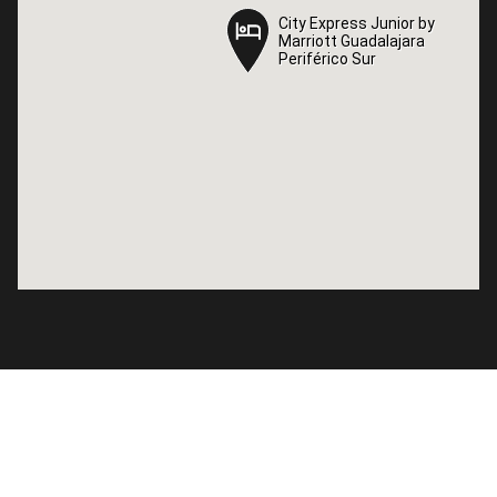
City Express Junior by
City Express Junior by
Marriott Guadalajara
Marriott Guadalajara
Periférico Sur
Periférico Sur