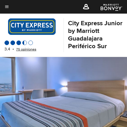
Skip
to
Texto del menú
main
City Express Junior
content
by Marriott
Guadalajara
Periférico Sur
3.4
•
75 opiniones