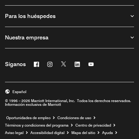
Para los huéspedes
Nuestra empresa
Facebook
Instagram
Twitter
Linkedin
Youtube
Síganos
Abre una ventana nueva
Abre una ventana nueva
Abre una ventana nueva
Abre una ventana nueva
Abre una ventana nu
Español
© 1996 – 2026 Marriott International, Inc. Todos los derechos reservados.
Información exclusiva de Marriott
Abre una ventana nueva
Oportunidades de empleo
Condiciones de uso
Términos y condiciones del programa
Centro de privacidad
Aviso legal
Accesibilidad digital
Mapa del sitio
Ayuda