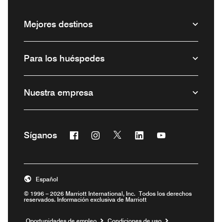
Mejores destinos
Para los huéspedes
Nuestra empresa
Facebook
Instagram
Twitter
Linkedin
Youtube
Síganos
Abre una ventana nueva
Abre una ventana nueva
Abre una ventana nueva
Abre una ventana nuev
Abre una ventan
Español
© 1996 – 2026 Marriott International, Inc. Todos los derechos
reservados. Información exclusiva de Marriott
Abre una ventana nueva
Oportunidades de empleo
Condiciones de uso