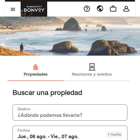
Skip to Content
Marriott Bonvoy
Abrir el menú
Propiedades
Reuniones y eventos
Buscar una propiedad
Destinocombobox
Destino
Fechas
1 noche