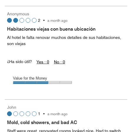
the
Money,
Anonymous
5
2
•
a month ago
out
of
Habitaciones viejas con buena ubicación
5
Al hotel le falta renovar muchos detalles de sus habitaciones,
son viejas
¿Ha sido útil?
Yes ·
0
No ·
0
Value for the Money
Value
for
the
Money,
John
3
1
•
a month ago
out
of
Mold, cold showers, and bad AC
5
Staff were great, renovated rooms looked nice. Had to switch