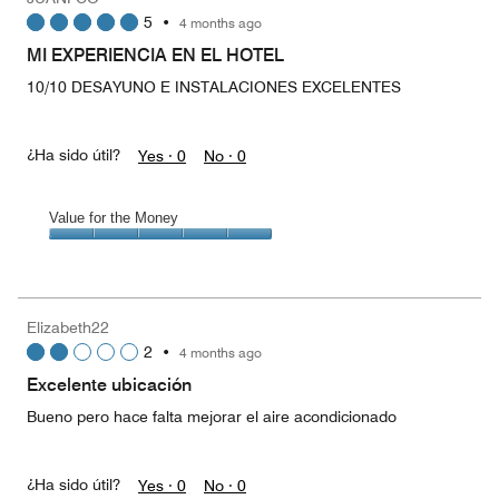
4
5
•
4 months ago
out
of
MI EXPERIENCIA EN EL HOTEL
5
10/10 DESAYUNO E INSTALACIONES EXCELENTES
¿Ha sido útil?
Yes ·
0
No ·
0
Value for the Money
Value
for
the
Money,
Elizabeth22
5
2
•
4 months ago
out
of
Excelente ubicación
5
Bueno pero hace falta mejorar el aire acondicionado
¿Ha sido útil?
Yes ·
0
No ·
0