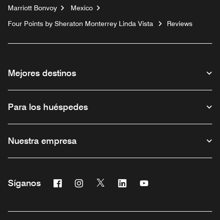
Marriott Bonvoy
Mexico
Four Points by Sheraton Monterrey Linda Vista
Reviews
Mejores destinos
Para los huéspedes
Nuestra empresa
Facebook
Instagram
Twitter
Linkedin
Youtube
Síganos
Abre una ventana nueva
Abre una ventana nueva
Abre una ventana nueva
Abre una ventana nueva
Abre una ventana nu