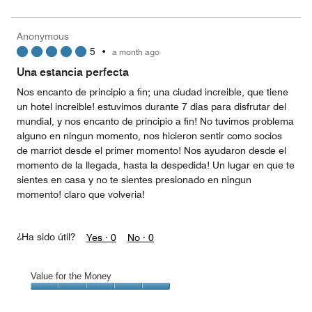
5
for
of
the
5
Money,
Anonymous
5
5
•
a month ago
out
of
Una estancia perfecta
5
Nos encanto de principio a fin; una ciudad increible, que tiene
un hotel increible! estuvimos durante 7 dias para disfrutar del
mundial, y nos encanto de principio a fin! No tuvimos problema
alguno en ningun momento, nos hicieron sentir como socios
de marriot desde el primer momento! Nos ayudaron desde el
momento de la llegada, hasta la despedida! Un lugar en que te
sientes en casa y no te sientes presionado en ningun
momento! claro que volveria!
¿Ha sido útil?
Yes ·
0
No ·
0
Value for the Money
Value
for