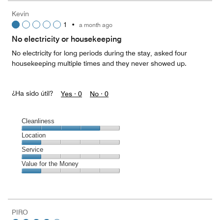
5
Money,
Kevin
1
1
•
a month ago
out
of
No electricity or housekeeping
5
No electricity for long periods during the stay, asked four
housekeeping multiple times and they never showed up.
¿Ha sido útil?
Yes ·
0
No ·
0
Cleanliness
Cleanliness,
Location
4
Location,
Service
out
1
of
Service,
Value for the Money
out
5
1
of
Value
out
5
for
of
the
5
Money,
PIRO
1