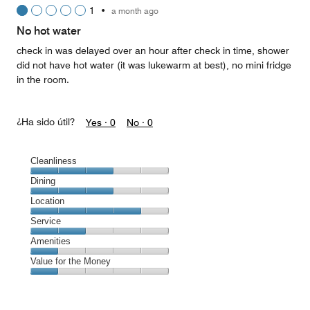
1
•
a month ago
out
of
No hot water
5
check in was delayed over an hour after check in time, shower
did not have hot water (it was lukewarm at best), no mini fridge
in the room.
¿Ha sido útil?
Yes ·
0
No ·
0
Cleanliness
Cleanliness,
Dining
3
Dining,
Location
out
3
of
Location,
Service
out
5
4
of
Service,
Amenities
out
5
2
of
Amenities,
Value for the Money
out
5
1
of
Value
out
5
for
of
the