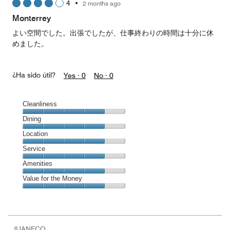
4
•
2 months ago
out
of
Monterrey
5
よい空間でした。出張でしたが、仕事終わりの時間は十分に休
めました。
¿Ha sido útil?
Yes ·
0
No ·
0
Cleanliness
Cleanliness,
Dining
4
Dining,
Location
out
4
of
Location,
Service
out
5
4
of
Service,
Amenities
out
5
4
of
Amenities,
Value for the Money
out
5
4
of
Value
out
5
for
of
the
5
Money,
JUANFCO