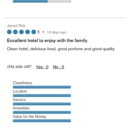
Value
for
the
Money,
Jared Rdz
3
5
•
18 days ago
out
of
Excellent hotel to enjoy with the family
5
Clean hotel, delicious food, good portions and good quality
¿Ha sido útil?
Yes ·
0
No ·
0
Cleanliness
Cleanliness,
Location
5
Location,
Service
out
5
of
Service,
Amenities
out
5
5
of
Amenities,
Value for the Money
out
5
5
of
Value
out