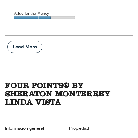
Value for the Money
Value
for
the
Money,
3
Load More
out
of
5
FOUR POINTS® BY
SHERATON MONTERREY
LINDA VISTA
Información general
Propiedad