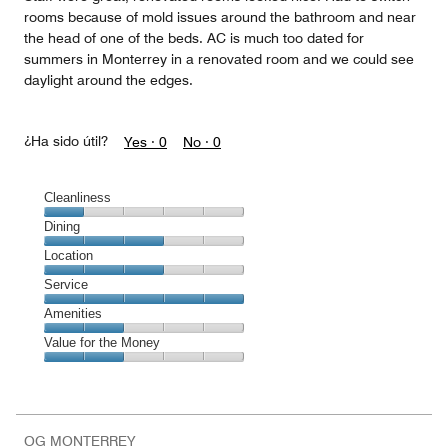
rooms because of mold issues around the bathroom and near
the head of one of the beds. AC is much too dated for
summers in Monterrey in a renovated room and we could see
daylight around the edges.
¿Ha sido útil?
Yes ·
0
No ·
0
Cleanliness
Cleanliness,
Dining
1
Dining,
Location
out
3
of
Location,
Service
out
5
3
of
Service,
Amenities
out
5
5
of
Amenities,
Value for the Money
out
5
2
of
Value
out
5
for
of
the
5
Money,
OG MONTERREY
2