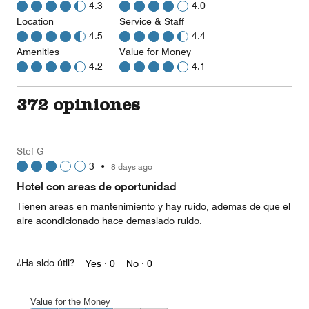
4.3
4.0
Location
Service & Staff
4.5
4.4
Amenities
Value for Money
4.2
4.1
372 opiniones
Stef G
3
•
8 days ago
Hotel con areas de oportunidad
Tienen areas en mantenimiento y hay ruido, ademas de que el
aire acondicionado hace demasiado ruido.
¿Ha sido útil?
Yes ·
0
No ·
0
Value for the Money