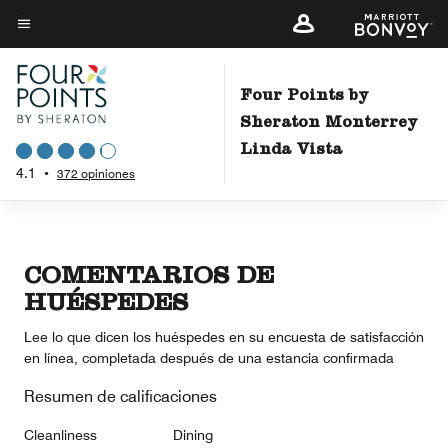
Skip
to
Texto del menú
main
content
Four Points by
Sheraton Monterrey
Linda Vista
4.1
•
372 opiniones
COMENTARIOS DE
HUÉSPEDES
Lee lo que dicen los huéspedes en su encuesta de satisfacción
en línea, completada después de una estancia confirmada
Resumen de calificaciones
Cleanliness
Dining