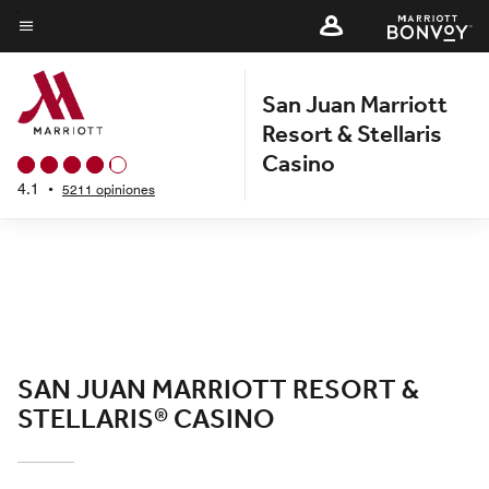
Skip
to
Texto del menú
main
San Juan Marriott
content
Resort & Stellaris
Casino
4.1
•
5211 opiniones
SAN JUAN MARRIOTT RESORT &
STELLARIS® CASINO