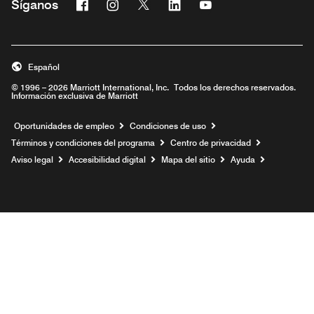
Facebook
Instagram
Twitter
Linkedin
Youtube
Síganos
Abre una ventana nueva
Abre una ventana nueva
Abre una ventana nueva
Abre una ventana nueva
Abre una ventana nu
Español
© 1996 – 2026 Marriott International, Inc. Todos los derechos reservados.
Información exclusiva de Marriott
Abre una ventana nueva
Oportunidades de empleo
Condiciones de uso
Términos y condiciones del programa
Centro de privacidad
Aviso legal
Accesibilidad digital
Mapa del sitio
Ayuda