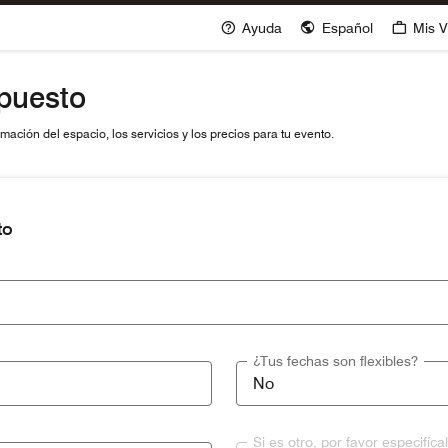
Ayuda
Español
Mis V
upuesto
ación del espacio, los servicios y los precios para tu evento.
to
¿Tus fechas son flexibles?
Si es otro, por favor especifíca