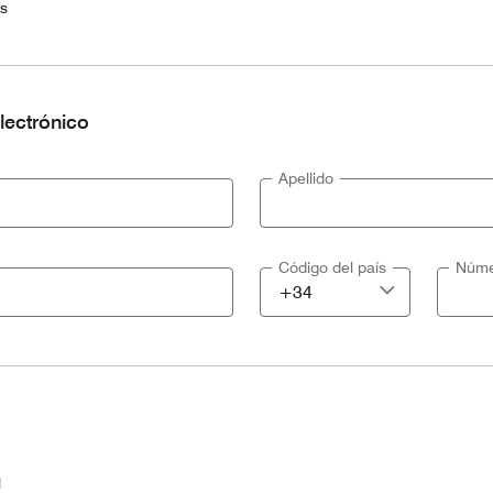
es
lectrónico
Apellido
Código del país
Núme
l