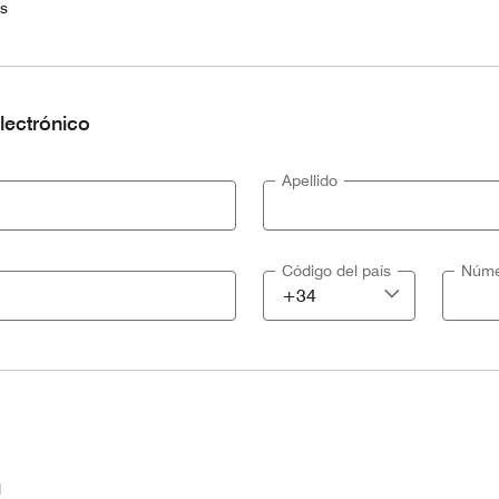
es
lectrónico
Apellido
Código del país
Núme
l