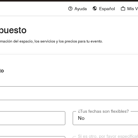
Ayuda
Español
Mis V
upuesto
ación del espacio, los servicios y los precios para tu evento.
to
¿Tus fechas son flexibles?
Si es otro, por favor especifíca