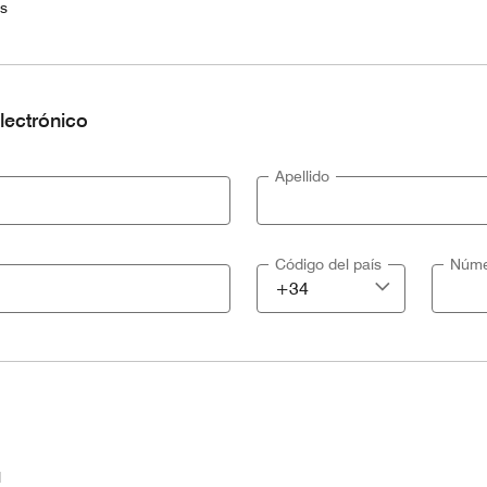
es
lectrónico
Apellido
Código del país
Núme
l