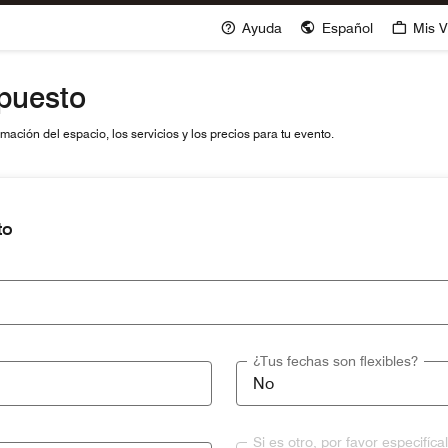
Ayuda
Español
Mis V
upuesto
ación del espacio, los servicios y los precios para tu evento.
to
¿Tus fechas son flexibles?
Si es otro, por favor especifíca