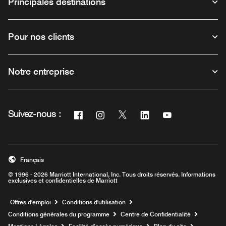
Principales destinations
Pour nos clients
Notre entreprise
Facebook
Instagram
Twitter
Linkedin
Youtube
Suivez-nous :
Ouvre une nouvelle fenêtre
Ouvre une nouvelle fenêtre
Ouvre une nouvelle fenêtre
Ouvre une nouvelle fe
Ouvre une nouve
Français
© 1996 - 2026 Marriott International, Inc. Tous droits réservés. Informations
exclusives et confidentielles de Marriott
Ouvre une nouvelle fenêtre
Offres d'emploi
Conditions d'utilisation
Conditions générales du programme
Centre de Confidentialité