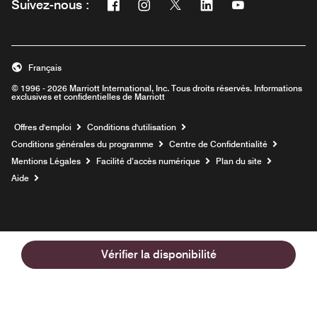
Facebook
Instagram
Twitter
Linkedin
Youtube
Suivez-nous :
Ouvre une nouvelle fenêtre
Ouvre une nouvelle fenêtre
Ouvre une nouvelle fenêtre
Ouvre une nouvelle fe
Ouvre une nouve
Français
© 1996 - 2026 Marriott International, Inc. Tous droits réservés. Informations
exclusives et confidentielles de Marriott
Ouvre une nouvelle fenêtre
Offres d'emploi
Conditions d'utilisation
Conditions générales du programme
Centre de Confidentialité
Mentions Légales
Facilité d’accès numérique
Plan du site
Aide
Vérifier la disponibilité