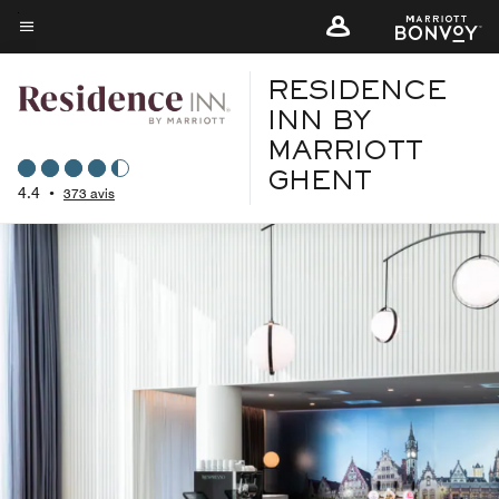
Skip
to
Texte du menu
main
RESIDENCE
content
INN BY
MARRIOTT
GHENT
4.4
•
373 avis