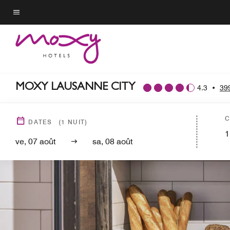
Skip
to
Texte du menu
main
content
MOXY LAUSANNE CITY
4.3
•
399
C
DATES
(
1
NUIT)
1
ve, 07 août
sa, 08 août