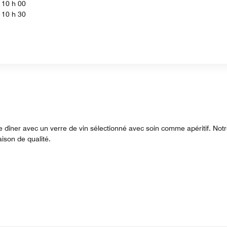
- 10 h 00
- 10 h 30
dîner avec un verre de vin sélectionné avec soin comme apéritif. Not
ison de qualité.