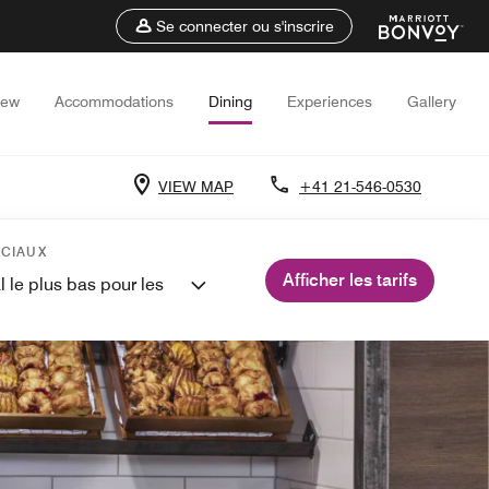
Se connecter ou s'inscrire
iew
Accommodations
Dining
Experiences
Gallery
VIEW MAP
+41 21-546-0530
ÉCIAUX
Afficher les tarifs
l le plus bas pour les