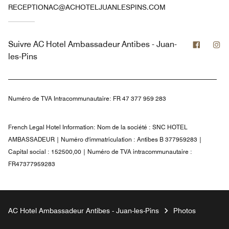
RECEPTIONAC@ACHOTELJUANLESPINS.COM
Facebo
In
Suivre
AC Hotel Ambassadeur Antibes - Juan-
les-Pins
Numéro de TVA Intracommunautaire:
FR 47 377 959 283
French Legal Hotel Information:
Nom de la société : SNC HOTEL
AMBASSADEUR | Numéro d'immatriculation : Antibes B 377959283 |
Capital social : 152500,00 | Numéro de TVA intracommunautaire :
FR47377959283
AC Hotel Ambassadeur Antibes - Juan-les-Pins
Photos