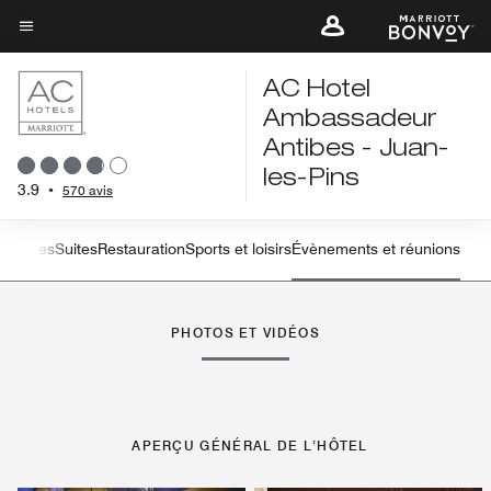
Skip
to
Texte du menu
main
AC Hotel
content
Ambassadeur
Antibes - Juan-
les-Pins
3.9
•
570 avis
hambres
Suites
Restauration
Sports et loisirs
Évènements et réunions
flèche vers la gauche
flè
PHOTOS ET VIDÉOS
APERÇU GÉNÉRAL DE L’HÔTEL