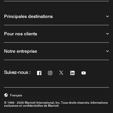
Principales destinations
Pour nos clients
Notre entreprise
Facebook
Instagram
Twitter
Linkedin
Youtube
Suivez-nous :
Ouvre une nouvelle fenêtre
Ouvre une nouvelle fenêtre
Ouvre une nouvelle fenêtre
Ouvre une nouvelle fe
Ouvre une nouve
Français
© 1996 - 2026 Marriott International, Inc. Tous droits réservés. Informations
exclusives et confidentielles de Marriott