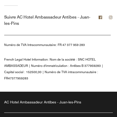
Facebo
In
Suivre
AC Hotel Ambassadeur Antibes - Juan-
les-Pins
Numéro de TVA Intracommunautaire:
FR 47 377 959 283
French Legal Hotel Information:
Nom de la société : SNC HOTEL
AMBASSADEUR | Numéro d'immatriculation : Antibes B 377959283 |
Capital social : 152500,00 | Numéro de TVA intracommunautaire :
FR47377959283
AC Hotel Ambassadeur Antibes - Juan-les-Pins