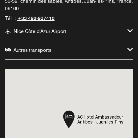
50-52 chemin des sables, Antibes, Juan-les-Pins, France,
06160
Tél :
+33 492-937410
Nice Côte d'Azur Airport
Autres transports
AC Hotel Ambassadeur
AC Hotel Ambassadeur
Antibes - Juan-les-Pins
Antibes - Juan-les-Pins