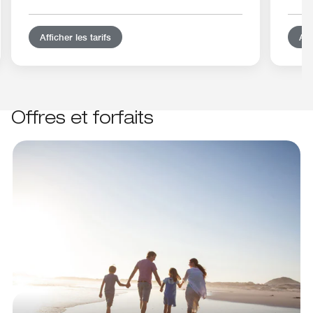
Afficher les tarifs
Aff
Offres et forfaits