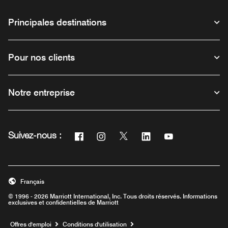
Principales destinations
Pour nos clients
Notre entreprise
Facebook
Instagram
Twitter
Linkedin
Youtube
Suivez-nous :
Ouvre une nouvelle fenêtre
Ouvre une nouvelle fenêtre
Ouvre une nouvelle fenêtre
Ouvre une nouvelle fe
Ouvre une nouve
Français
© 1996 - 2026 Marriott International, Inc. Tous droits réservés. Informations
exclusives et confidentielles de Marriott
Ouvre une nouvelle fenêtre
Offres d'emploi
Conditions d'utilisation