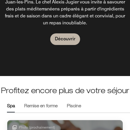
Juan-les-Pins. Le chef Alexis Jugier vous invite à savourer
Commencez votre journée à Antibes Juan-les-Pins par un
Durant la saison estivale, savourez des boissons
des plats méditerranéens préparés à partir d'ingrédients
rafraîchissantes, des spécialités françaises et des glaces
délicieux petit-déjeuner dans la salle ACoustic, ou
frais et de saison dans un cadre élégant et convivial, pour
au bord de la piscine de notre hôtel à Juan-les-Pins.
savourez un déjeuner ou un dîner au Comptoir des
un repas inoubliable.
Sables en profitant de la superbe terrasse et du beau
temps méditerranéen du sud de la France.
Découvrir
Découvrir
Découvrir
Profitez encore plus de votre séjour
Spa
Remise en forme
Piscine
Photo (prochainement)