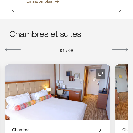
En savoir plus
Chambres et suites
01
/
09
e de développement
Icône de déve
Chambre
Cham