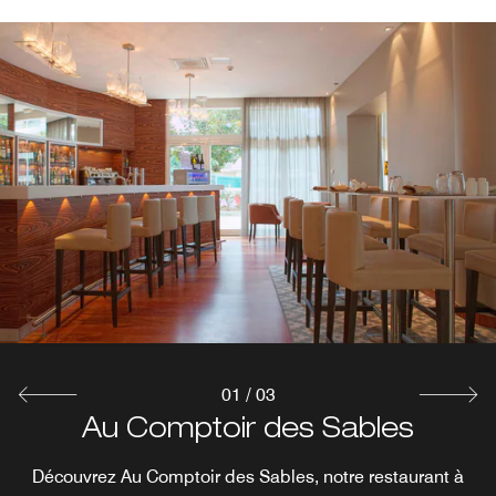
01
/
03
Grill & the Pool (Only in July and
ACoustic Room: Breakfast &
Au Comptoir des Sables
August)
Terrace
Découvrez Au Comptoir des Sables, notre restaurant à