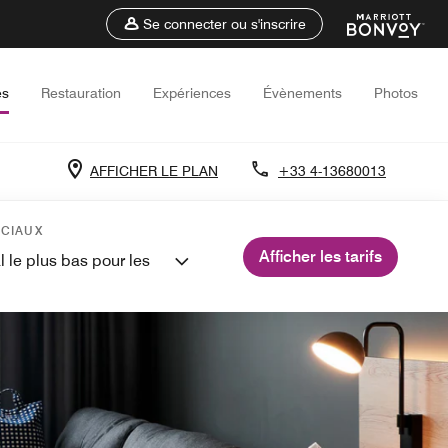
Se connecter ou s'inscrire
es
Restauration
Expériences
Évènements
Photos
AFFICHER LE PLAN
+33 4-13680013
ÉCIAUX
Afficher les tarifs
l le plus bas pour les