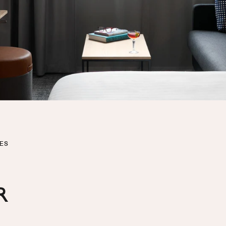
BES
R