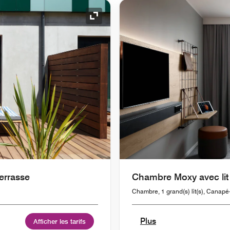
Icône de développement
errasse
Chambre Moxy avec lit
Chambre, 1 grand(s) lit(s), Canapé
Plus
Afficher les tarifs