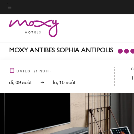
Skip
to
Texte du menu
main
content
MOXY ANTIBES SOPHIA ANTIPOLIS
C
DATES
(
1
NUIT)
1
di, 09 août
lu, 10 août