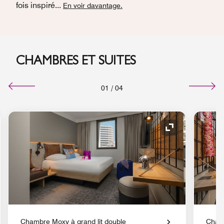
fois inspiré
...
En voir davantage.
CHAMBRES ET SUITES
01
/
04
e de développement
Icône de déve
Chambre Moxy à grand lit double
Chamb