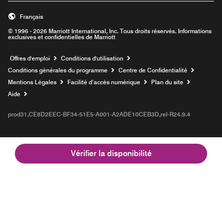
Français
© 1996 - 2026 Marriott International, Inc. Tous droits réservés. Informations
exclusives et confidentielles de Marriott
Ouvre une nouvelle fenêtre
Offres d'emploi
Conditions d'utilisation
Conditions générales du programme
Centre de Confidentialité
Mentions Légales
Facilité d’accès numérique
Plan du site
Aide
prod31,CE8D2EEC-BF34-51E5-A001-A2ADE10CEB3D,rel-R24.9.4
Vérifier la disponibilité