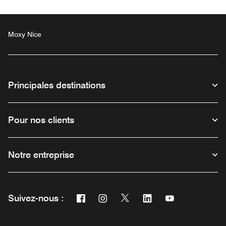
Moxy Nice
Principales destinations
Pour nos clients
Notre entreprise
Facebook
Instagram
Twitter
Linkedin
Youtube
Suivez-nous :
Ouvre une nouvelle fenêtre
Ouvre une nouvelle fenêtre
Ouvre une nouvelle fenêtre
Ouvre une nouvelle fe
Ouvre une nouve