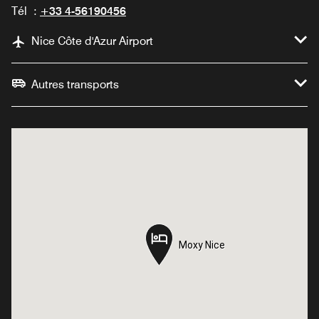
Tél :
+33 4-56190456
Nice Côte d'Azur Airport
Autres transports
Moxy Nice
Moxy Nice